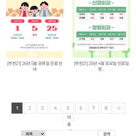
[부천21] 26년 5월 공휴일 진료 안
[부천21] 26년 4월 토요일 진료일
내
정 ..
1
2
3
4
5
6
7
8
다
음