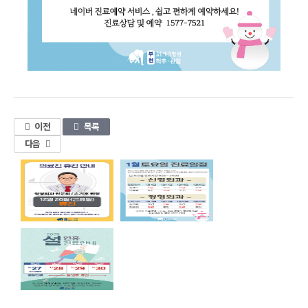
1
이전
목록
다음