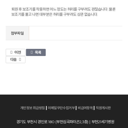
퇴원 후 보조기를 착용하면 어느 정도는 허리를 구부려도 괜찮습니다. 물론
보조기를 풀고 나면 대부분은 허리를 구부려도 상관 없습니다.
첨부파일
이전
목록
다음
|
|
|
개인정보 취급방침
이메일무단수집거부
비급여항목
직원게시판
경기도 부천시 경인로 180 (부천심곡파라곤2,3층) | 부천21세기병원