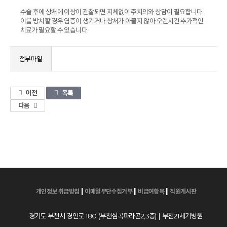
수술 후에 상처에 이상이 관찰되면 지체없이 주치의와 상담이 필요합니다.
이를 방치할 경우 염증이 생기거나 상처가 아물지 않아 오랜시간 추가적인
치료가 필요할 수 있습니다.
첨부파일
이전
목록
다음
|
|
|
개인정보 취급방침
이메일무단수집거부
비급여항목
직원게시판
경기도 부천시 경인로 180 (부천심곡파라곤2,3층) | 부천21세기병원