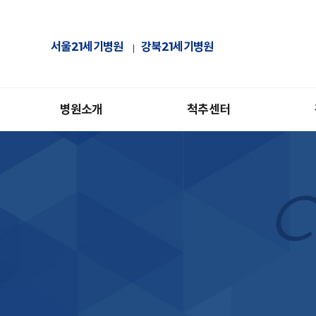
서울21세기병원
강북21세기병원
병원소개
척추센터
C