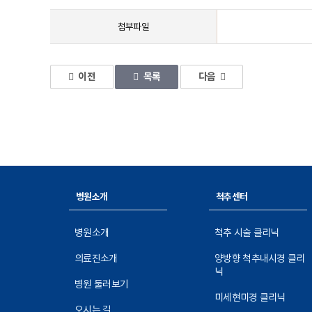
첨부파일
이전
목록
다음
병원소개
척추센터
병원소개
척추 시술 클리닉
의료진소개
양방향 척추내시경 클리
닉
병원 둘러보기
미세현미경 클리닉
오시는 길