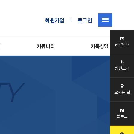
|
회원가입
로그인
진료안내
내
커뮤니티
카톡상담
병원소식
TY
오시는 길
블로그