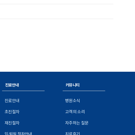
진료안내
커뮤니티
진료안내
병원소식
초진절차
고객의 소리
재진절차
자주하는 질문
입·퇴원 절차안내
치료후기