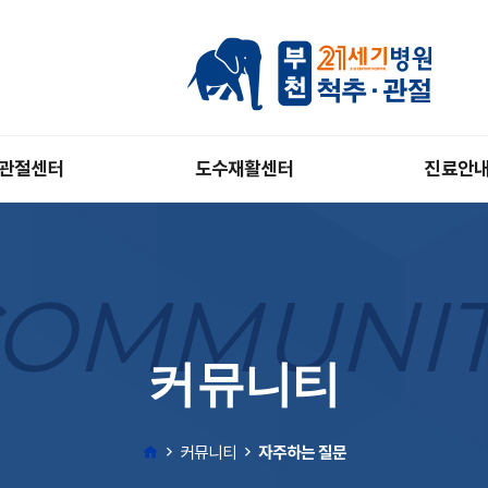
관절센터
도수재활센터
진료안
OMMUNI
커뮤니티
커뮤니티
자주하는 질문