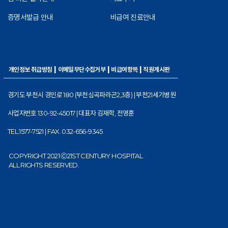
증명서발급 안내
비급여 진료안내
|
|
|
개인정보 취급방침
이메일무단수집거부
비급여항목
직원게시판
경기도 부천시 경인로 180 (부천심곡파라곤2,3층) | 부천21세기병원
사업자번호 130-92-45017 | 대표자 김재학, 전영훈
TEL.1577-7521 | FAX. 032-656-9345
COPYRIGHT 2021 Ⓒ21ST CENTURY HOSPITAL
ALL RIGHTS RESERVED.