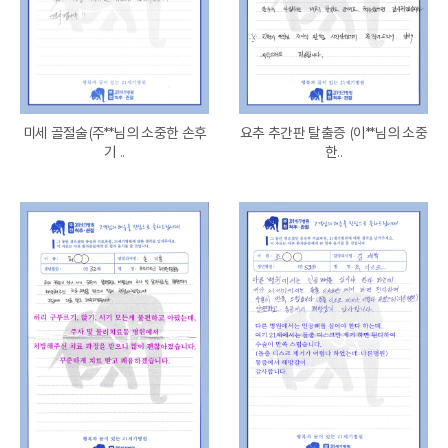
미세 골절술(주**님의 소중한 손후
요추 추간판 탈출증 (이**님의 소중
기 ..
한..