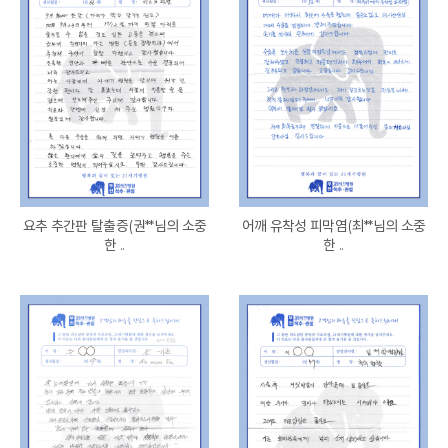
요추 추간판 탈출증(권**님의 소중
어깨 유착성 피막염(최**님의 소중
한 ..
한 ..