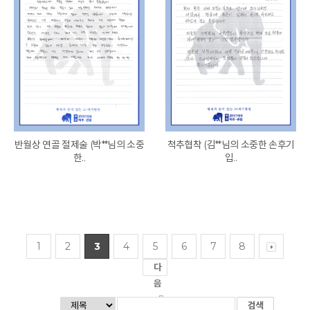
반월상 연골 절제술 (박**님의 소중
척추협착 (김**님의 소중한 손후기
한..
입..
1
2
3
4
5
6
7
8
다
음