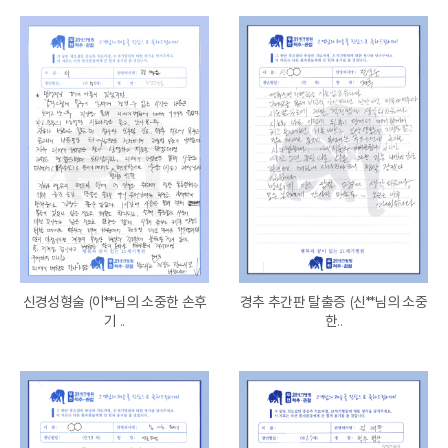
신경성형술 (이**님의 소중한 손후
경추 추간판 탈출증 (신**님의 소중
기 ..
한..