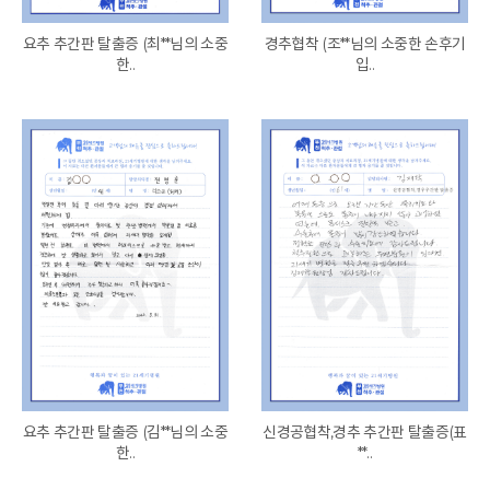
요추 추간판 탈출증 (최**님의 소중
경추협착 (조**님의 소중한 손후기
한..
입..
요추 추간판 탈출증 (김**님의 소중
신경공협착,경추 추간판 탈출증(표
한..
**..